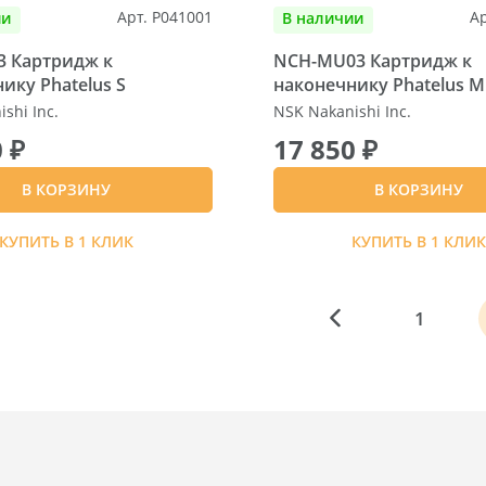
Арт. P041001
Ар
ии
В наличии
3 Картридж к
NCН-MU03 Картридж к
ику Phatelus S
наконечнику Phatelus M
shi Inc.
NSK Nakanishi Inc.
 ₽
17 850 ₽
В КОРЗИНУ
В КОРЗИНУ
КУПИТЬ В 1 КЛИК
КУПИТЬ В 1 КЛИ
1