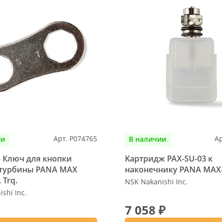
Арт. P074765
Ар
ии
В наличии
 Ключ для кнопки
Kартридж PAX-SU-03 к
 турбины PANA MAX
наконечнику PANA MAX
 Trq.
NSK Nakanishi Inc.
shi Inc.
7 058 ₽