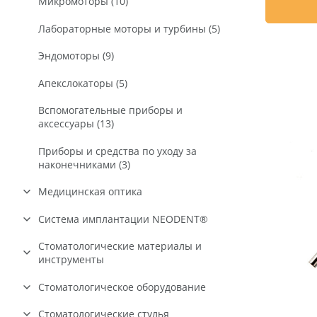
Микромоторы (10)
Ультразвуковая хирургическая
система (2)
Приборы для профессиональной
Лабораторные моторы и турбины (5)
чистки зубов (12)
Насадки к VarioSurg (38)
Эндомоторы (9)
Насадки для скейлеров (109)
Аппарат для измерения стабильности
Апекслокаторы (5)
имплантатов (3)
Вспомогательные приборы и
аксессуары (13)
Приборы и средства по уходу за
наконечниками (3)
Медицинская оптика
Микроскопы (15)
Система имплантации NEODENT®
Бинокулярные лупы (25)
Имплантаты
Стоматологические материалы и
инструменты
Циркониевые имплантаты (6)
Осветители (9)
Наборы (5)
Инструменты
Стоматологическое оборудование
Имплантаты NeoPoros
Зуботехнические микроскопы и
Инструменты и аксессуары
Инструменты хирургические (93)
техноскопы (2)
Хирургия и пародонтология
CAD CAM системы и расходные
Стоматологические стулья