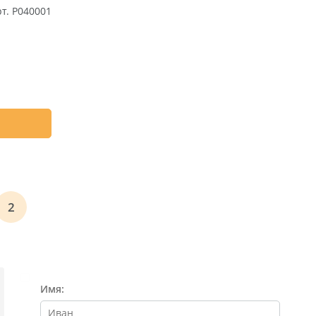
т. P040001
К
2
Имя: