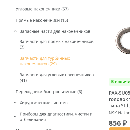
Угловые наконечники (57)
Прямые наконечники (15)
Запасные части для наконечников
Запчасти для прямых наконечников
(3)
Запчасти для турбинных
наконечников (29)
Запчасти для угловых наконечников
(41)
В налич
Переходники быстросъемные (6)
PAX-SU05
головок
Хирургические системы
типа Std.,
NSK Nakani
Физиодиспенсеры (5)
Приборы для диагностики, чистки и
отбеливания
856 ₽
Ирригационные шланги (3)
Скейлеры (11)