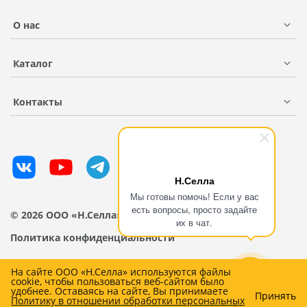
О нас
Каталог
Контакты
Н.Селла
Мы готовы помочь! Если у вас
есть вопросы, просто задайте
© 2026 ООО «Н.Селла»
их в чат.
Политика конфиденциальности
На сайте ООО «Н.Селла» используются файлы
cookie, чтобы пользоваться веб-сайтом было
удобнее. Оставаясь на сайте, Вы принимаете
Принять
Политику в отношении обработки персональных
0