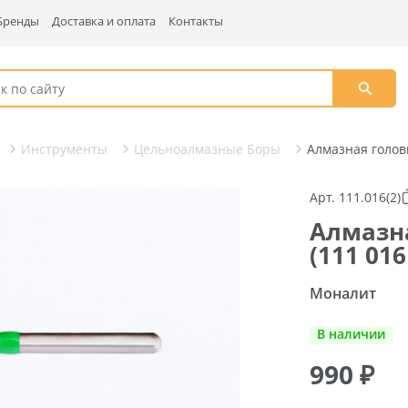
Бренды
Доставка и оплата
Контакты
Инструменты
Цельноалмазные Боры
Алмазная головк
Арт. 111.016(2)
Алмазна
(111 01
Моналит
В наличии
990
₽