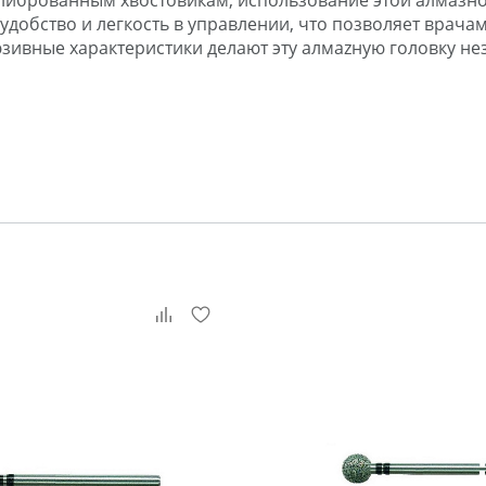
алиброванным хвостовикам, использование этой алмазно
добство и легкость в управлении, что позволяет врачам
юзивные характеристики делают эту алмazную головку 