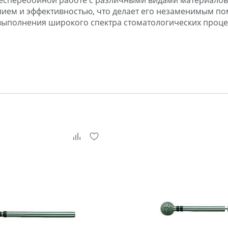
есперебойной работе с различными видами материалов, 
лием и эффективностью, что делает его незаменимым п
 выполнения широкого спектра стоматологических проце