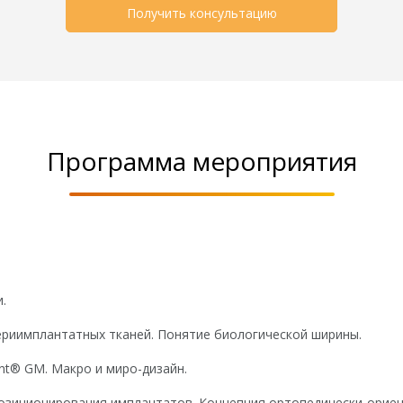
Получить консультацию
Программа мероприятия
.
периимплантатных тканей. Понятие биологической ширины.
nt® GM. Макро и миро-дизайн.
позиционирования имплантатов. Концепция ортопедически-орие