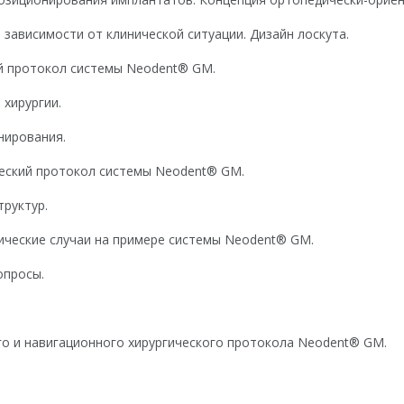
в зависимости от клинической ситуации. Дизайн лоскута.
ий протокол системы Neodent® GM.
 хирургии.
нирования.
ческий протокол системы Neodent® GM.
труктур.
ические случаи на примере системы Neodent® GM.
опросы.
го и навигационного хирургического протокола Neodent® GM.