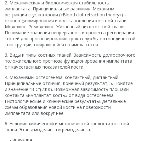
2. Механическая и биологическая стабильность
имплантата. Принципиальные различия. Механизм
ретракции сгустка крови («Blood clot retraction theory») -
основа формирования и восстановления костной ткани.
Моделинг. Ремоделинг. Жизненный цикл костной ткани.
Понимание значения непрерывности процесса регенерации
костей для прогнозирования срока службы ортопедической
конструкции, опирающейся на имплантаты.
3. Виды и типы костных тканей. Зависимость долгосрочного
положительного прогноза функционирования имплантата
от качественных показателей кости.
4. Механизмы остеогенеза: контактный, дистантный.
Принципиальные отличия. Конечный результат. 5. Понятие
и значение “BIC”(ИКК). Возможная зависимость площади
контакта «имплантат-кость» от вида остеогенеза.
Гистологические и клинические результаты. Детальные
схемы образования новой кости на поверхности
имплантата или вокруг нее.
6. Условия химической и механической зрелости костной
ткани. Этапы моделинга и ремоделинга.
- индукция