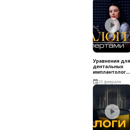
медицинских
показаний
Уравнения дл
дентальных
имплантолого
со множество
23 февраля
неизвестных