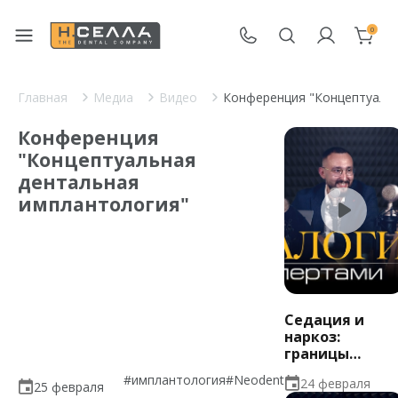
0
Главная
Медиа
Видео
Конференция "Концептуальн
Конференция
"Концептуальная
дентальная
имплантология"
Седация и
наркоз:
границы
комфорта
#имплантология
#Neodent
24 февраля
пациента и
25 февраля