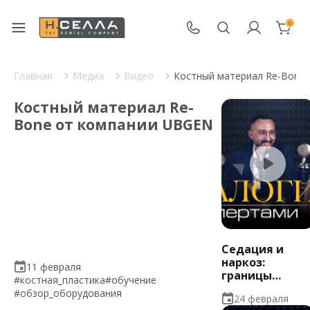
0
Главная
Медиа
Видео
Костный материал Re-Bone
Костный материал Re-
Bone от компании UBGEN
Седация и
наркоз:
11 февраля
границы
#костная_пластика
#обучение
комфорта
#обзор_оборудования
24 февраля
пациента и