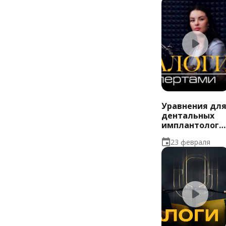
медицинских
показаний
Уравнения дл
дентальных
имплантолого
со множество
23 февраля
неизвестных