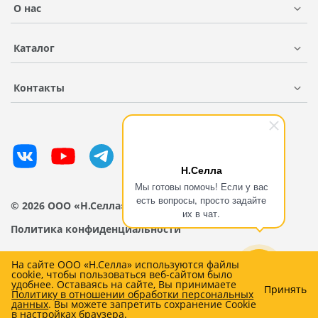
О нас
Каталог
Контакты
Н.Селла
Мы готовы помочь! Если у вас
есть вопросы, просто задайте
© 2026 ООО «Н.Селла»
их в чат.
Политика конфиденциальности
На сайте ООО «Н.Селла» используются файлы
cookie, чтобы пользоваться веб-сайтом было
удобнее. Оставаясь на сайте, Вы принимаете
Принять
Политику в отношении обработки персональных
0
данных
. Вы можете запретить сохранение Cookie
в настройках браузера.
Главная
Каталог
Избранное
Профиль
Корзина