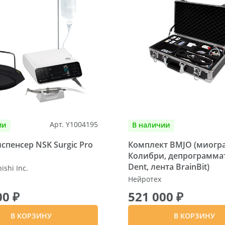
Арт. Y1004195
ии
В наличии
пенсер NSK Surgic Pro
Комплект BMJO (миогр
Колибри, депрограммат
Dent, лента BrainBit)
shi Inc.
Нейротех
00 ₽
521 000 ₽
В КОРЗИНУ
В КОРЗИНУ