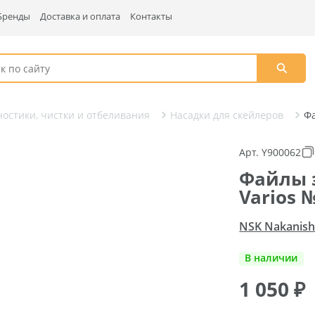
Бренды
Доставка и оплата
Контакты
остики, чистки и отбеливания
Насадки для скейлеров
Фа
Арт. Y900062
Файлы 
Varios 
NSK Nakanishi
В наличии
1 050
₽