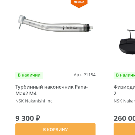
Арт. P1154
В наличии
В налич
Турбинный наконечник Pana-
Физиодис
Max2 M4
2
NSK Nakanishi Inc.
NSK Nakani
9 300 ₽
260 0
В КОРЗИНУ