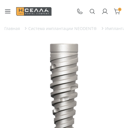
0
Главная
Система имплантации NEODENT®
Имплантат