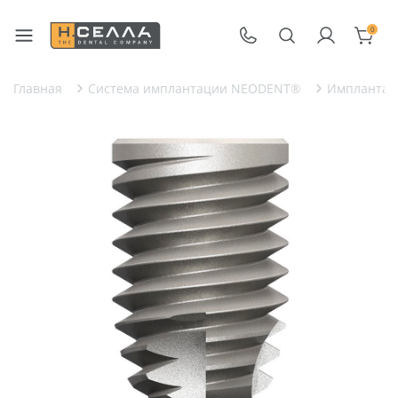
0
Главная
Система имплантации NEODENT®
Имплантат