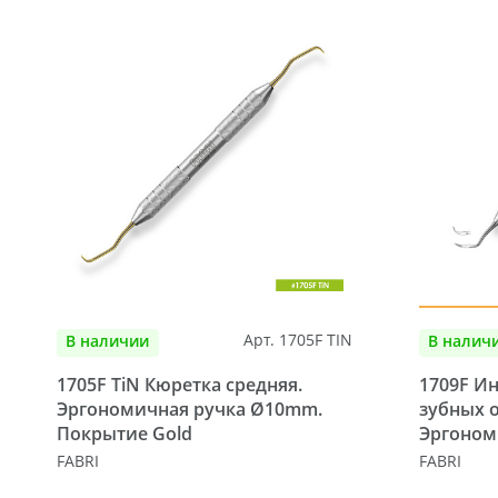
Арт. 1705F TIN
В наличии
В налич
1705F TiN Кюретка средняя.
1709F Ин
Эргономичная ручка Ø10mm.
зубных 
Покрытие Gold
Эргоном
FABRI
FABRI