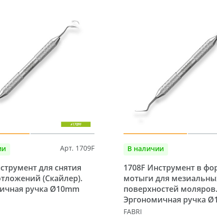
Арт. 1709F
ии
В наличии
струмент для снятия
1708F Инструмент в фо
отложений (Скайлер).
мотыги для мезиальны
ичная ручка Ø10mm
поверхностей моляров
Эргономичная ручка 
FABRI