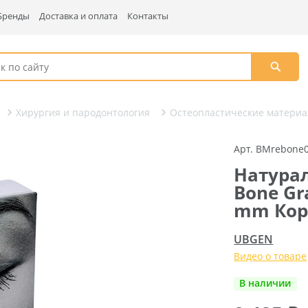
Бренды
Доставка и оплата
Контакты
Хирургия и пародонтология
Остеопластические матери
Арт. BMrebone
Натура
Bone Gra
mm Кор
UBGEN
Видео о товаре
В наличии