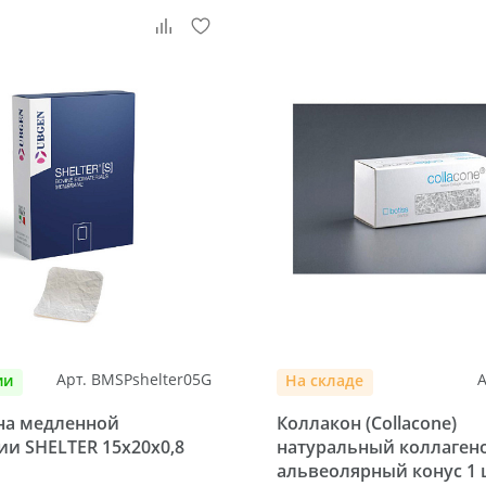
Арт. BMSPshelter05G
А
ии
На складе
а медленной
Коллакон (Collacone)
ии SHELTER 15х20х0,8
натуральный коллаген
альвеолярный конус 1 