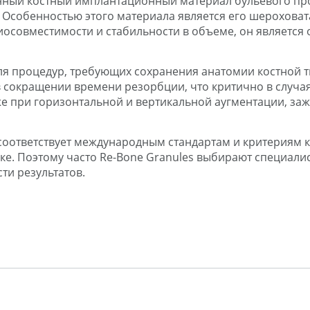
ционный костный имплантационный материал бульевого п
. Особенностью этого материала является его шероховат
 биосовместимости и стабильности в объеме, он являетс
я процедур, требующих сохранения анатомии костной тк
 сокращении времени резорбции, что критично в случая
е при горизонтальной и вертикальной аугментации, заж
оответствует международным стандартам и критериям ка
ке. Поэтому часто Re-Bone Granules выбирают специал
ти результатов.