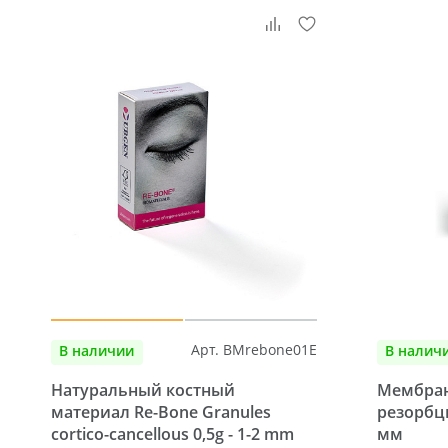
Арт. BMrebone01E
В наличии
В налич
Натуральный костный
Мембран
материал Re-Bone Granules
резорбц
cortico-cancellous 0,5g - 1-2 mm
мм