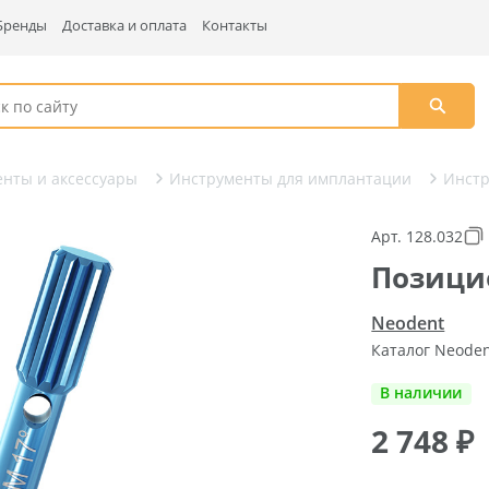
Бренды
Доставка и оплата
Контакты
нты и аксессуары
Инструменты для имплантации
Инст
Арт. 128.032
Позицио
Neodent
Каталог Neode
В наличии
2 748
₽