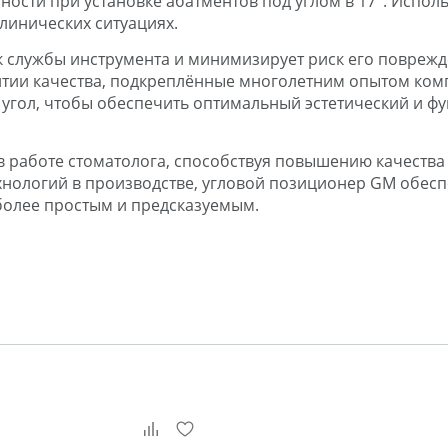
ности при установке абатментов под углом в 17°. Испо
линических ситуациях.
 службы инструмента и минимизирует риск его поврежде
тии качества, подкреплённые многолетним опытом комп
 угол, чтобы обеспечить оптимальный эстетический и ф
 работе стоматолога, способствуя повышению качества 
нологий в производстве, угловой позиционер GM обесп
 более простым и предсказуемым.