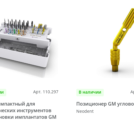
Арт. 110.297
А
ии
В наличии
омпактный для
Позиционер GM углово
ческих инструментов
Neodent
ановки имплантатов GM