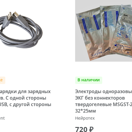
де
В наличии
зарядки для зарядных
Электроды одноразовы
в. С одной стороны
ЭКГ без коннекторов
SB, с другой стороны
твердогелевые MSGST-
32*25мм
ent
Нейротех
720 ₽