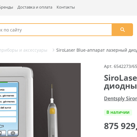
Бренды
Доставка и оплата
Контакты
приборы и аксессуары
SiroLaser Blue-аппарат лазерный дио
Арт. 6542273/6
SiroLas
диодный
Dentsply Siro
В наличии
875 929