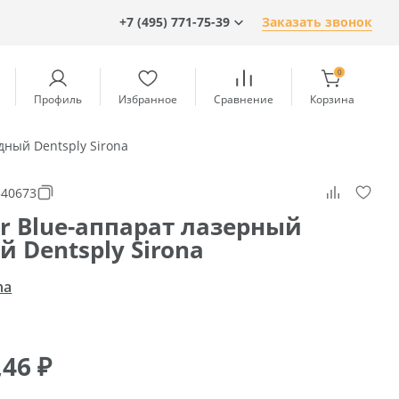
+7 (495) 771-75-39
Заказать звонок
0
Профиль
Избранное
Сравнение
Корзина
дный Dentsply Sirona
540673
er Blue-аппарат лазерный
 Dentsply Sirona
na
,46
₽