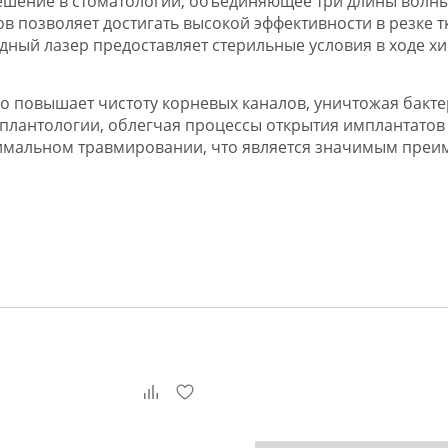
ое решение в стоматологии, объединяющее три длины вол
в позволяет достигать высокой эффективности в резке 
одный лазер предоставляет стерильные условия в ходе х
о повышает чистоту корневых каналов, уничтожая бакте
плантологии, облегчая процессы открытия имплантатов
нимальном травмировании, что является значимым преи