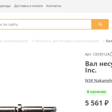
Бренды
Доставка и оплата
Контакты
ля наконечников
Запчасти для угловых наконечников
Вал
Арт. C833012A
Вал нес
Inc.
NSK Nakanishi
В наличии
5 561
₽