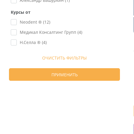
Александр Вашуркин (
1
)
Курсы от
Neodent ® (
12
)
Медикал Консалтинг Групп (
4
)
Н.Селла ® (
4
)