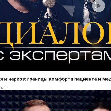
я и наркоз: границы комфорта пациента и ме
раля