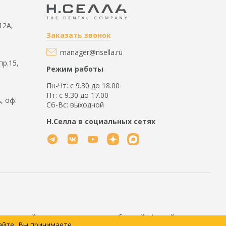
12А,
Заказать звонок
manager@nsella.ru
пр.15,
Режим работы
Пн-Чт: с 9.30 до 18.00
Пт: с 9.30 до 17.00
А, оф.
Сб-Вс: выходной
Н.Селла в социальных сетях
рмационный характер и не является публичной офертой,
айте, Вы принимаете
м после подтверждения заказа менеджером.