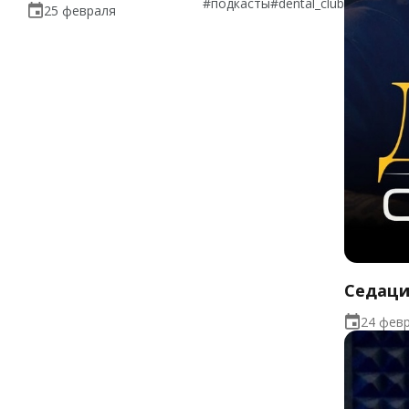
#подкасты
#dental_club
25 февраля
Седаци
24 фев