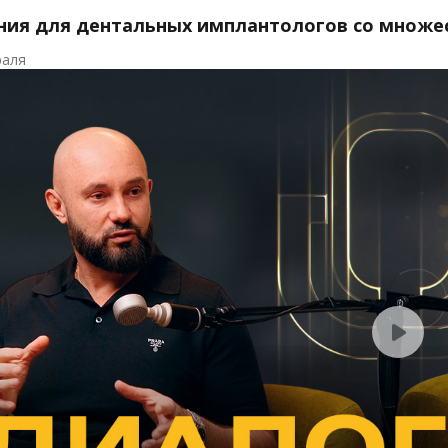
ния для дентальных имплантологов со множе
раля