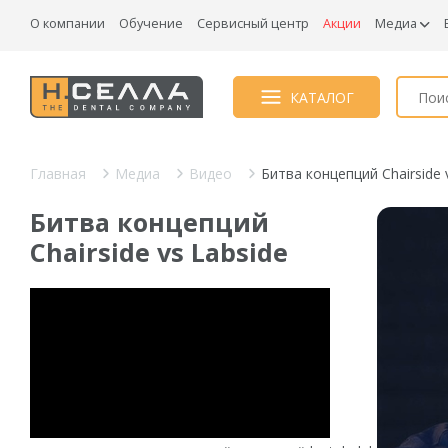
О компании
Обучение
Сервисный центр
Акции
Медиа
КАТАЛОГ
Главная
Медиа
Видео
Битва концепций Chairside 
Битва концепций
Chairside vs Labside