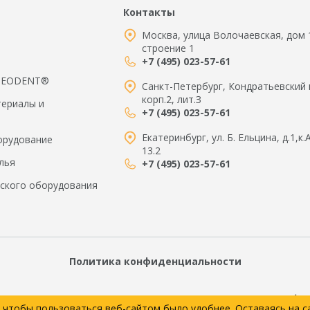
Контакты
Москва, улица Волочаевская, дом 
строение 1
+7 (495) 023-57-61
 NEODENT®
Санкт-Петербург, Кондратьевский 
корп.2, лит.З
териалы и
+7 (495) 023-57-61
Екатеринбург, ул. Б. Ельцина, д.1,к.
орудование
13.2
лья
+7 (495) 023-57-61
ского оборудования
Политика конфиденциальности
 товаров, технических характеристик, наличия на складе, носит инфо
, чтобы пользоваться веб-сайтом было удобнее. Оставаясь на с
ции. Оплата товара при оформлении заказа производится покупателе