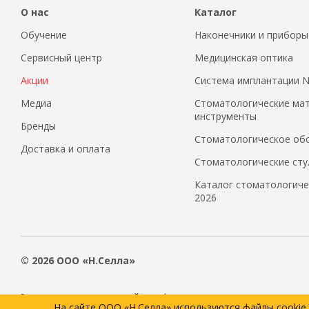
О нас
Каталог
Обучение
Наконечники и приборы
Сервисный центр
Медицинская оптика
Акции
Система имплантации
Медиа
Стоматологические ма
инструменты
Бренды
Стоматологическое об
Доставка и оплата
Стоматологические сту
Каталог стоматологиче
2026
© 2026 ООО «Н.Селла»
Вся предоставленная на сайте информация, касающаяся стоимости
На сайте ООО «Н.Селла» используются файлы cookie
определяемой положениями законодательства Российской Федера