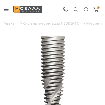
0
Главная
Система имплантации NEODENT®
Имплантат