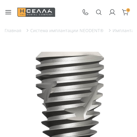
0
Главная
Система имплантации NEODENT®
Имплантат