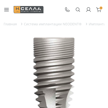
0
Главная
Система имплантации NEODENT®
Имплантат