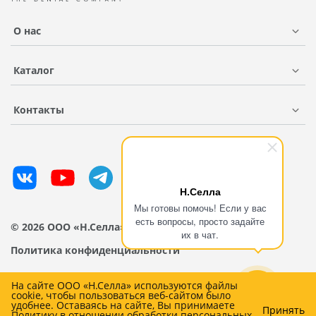
О нас
Каталог
Контакты
Н.Селла
Мы готовы помочь! Если у вас
есть вопросы, просто задайте
© 2026 ООО «Н.Селла»
их в чат.
Политика конфиденциальности
На сайте ООО «Н.Селла» используются файлы
cookie, чтобы пользоваться веб-сайтом было
удобнее. Оставаясь на сайте, Вы принимаете
Принять
Политику в отношении обработки персональных
0