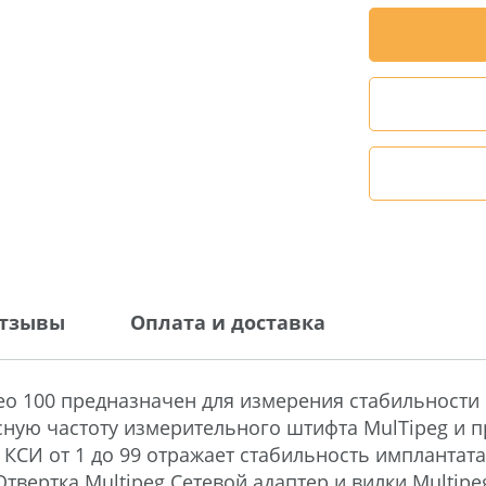
тзывы
Оплата и доставка
eo 100 предназначен для измерения стабильности 
сную частоту измерительного штифта MulTipeg и п
е КСИ от 1 до 99 отражает стабильность имплантат
Отвертка Multipeg Сетевой адаптер и вилки Multi