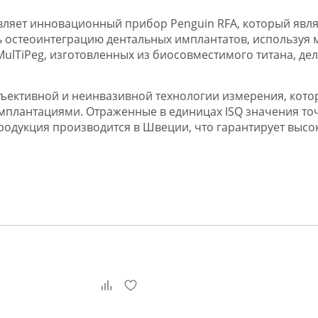
тавляет инновационный прибор Penguin RFA, который явл
ь остеоинтеграцию дентальных имплантатов, используя
lTiPeg, изготовленных из биосовместимого титана, дела
бъективной и неинвазивной технологии измерения, кото
мплантациями. Отраженные в единицах ISQ значения то
одукция производится в Швеции, что гарантирует высо