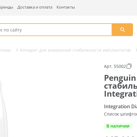
Бренды
Доставка и оплата
Контакты
стемы
Аппарат для измерения стабильности имплантатов
Арт. 55002
Penguin
стабил
Integra
Integration D
Список штифто
В наличии