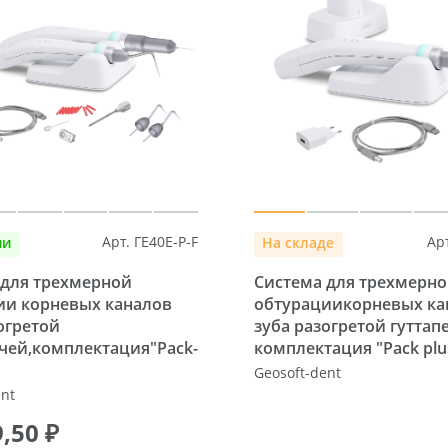
Арт. ГЕ40E-P-F
Ар
ии
На складе
 для трехмерной
Система для трехмерн
ии корневых каналов
обтурациикорневых ка
огретой
зуба разогретой гуттап
чей,комплектация"Pack-
комплектация "Pack plu
Geosoft-dent
ent
,50 ₽