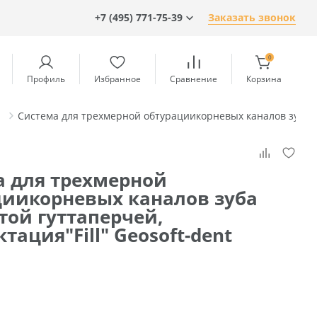
+7 (495) 771-75-39
Заказать звонок
0
Профиль
Избранное
Сравнение
Корзина
Система для трехмерной обтурациикорневых каналов зуба ра
а для трехмерной
циикорневых каналов зуба
той гуттаперчей,
тация"Fill" Geosoft-dent