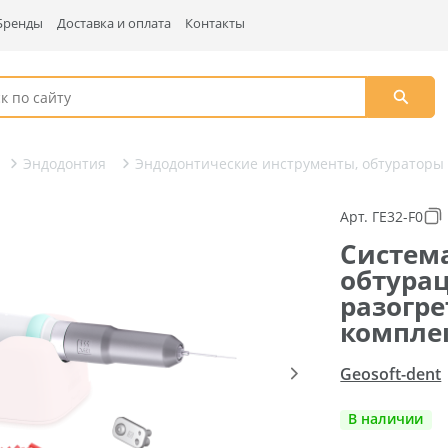
Бренды
Доставка и оплата
Контакты
Эндодонтия
Эндодонтические инструменты, обтураторы
Арт. ГЕ32-F0
Систем
обтура
разогре
комплек
Geosoft-dent
В наличии