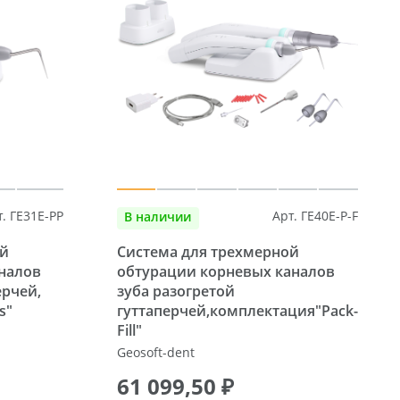
т. ГЕ31E-PP
Арт. ГЕ40E-P-F
В наличии
ой
Система для трехмерной
налов
обтурации корневых каналов
ерчей,
зуба разогретой
s"
гуттаперчей,комплектация"Pack-
Fill"
Geosoft-dent
61 099,50 ₽