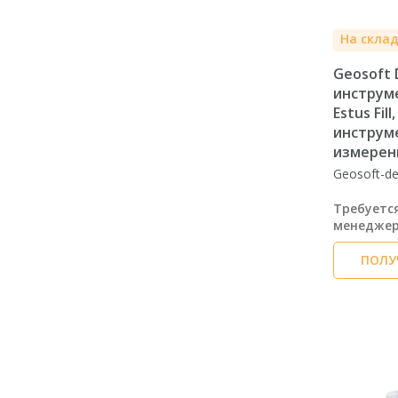
На скла
Geosoft 
инструм
Estus Fil
инструме
измерен
Geosoft-de
Требуетс
менедже
ПОЛУ