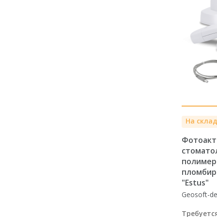
На скла
Фотоакт
стомато
полимер
пломбир
"Estus"
Geosoft-de
Требуетс