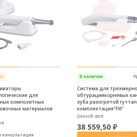
А
де
В наличии
иваторы
Система для трехмерн
логические для
обтурациикорневых ка
ных композитных
зуба разогретой гуттап
овочных материалов
комплектация"Fill"
Geosoft-dent
nt
38 559,50 ₽
я консультация