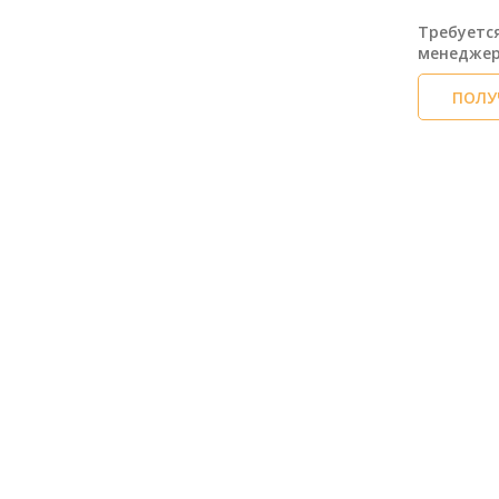
Требуетс
менедже
ПОЛУ