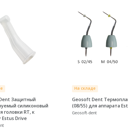
де
На складе
 Dent Защитный
Geosoft Dent Термоплаг
зуемый силиконовый
(08/55) для аппарата Es
я головки RT, к
Geosoft-dent
 Estus Drive
nt