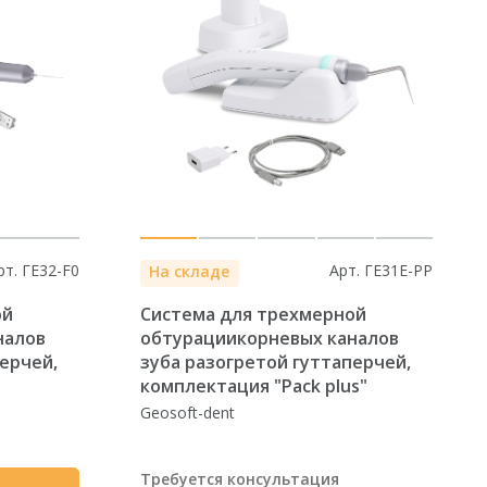
рт. ГЕ32-F0
Арт. ГЕ31E-PP
На складе
ой
Система для трехмерной
налов
обтурациикорневых каналов
ерчей,
зуба разогретой гуттаперчей,
комплектация "Pack plus"
Geosoft-dent
Требуется консультация