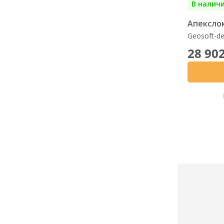
В налич
Апекслок
Geosoft-de
28 902