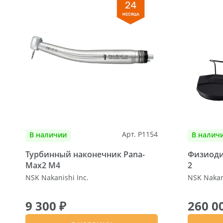
Арт. P1154
В наличии
В налич
Турбинный наконечник Pana-
Физиодис
Max2 M4
2
NSK Nakanishi Inc.
NSK Nakani
9 300 ₽
260 0