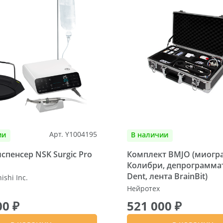
Арт. Y1004195
ии
В наличии
пенсер NSK Surgic Pro
Комплект BMJO (миогр
Колибри, депрограммат
Dent, лента BrainBit)
shi Inc.
Нейротех
00 ₽
521 000 ₽