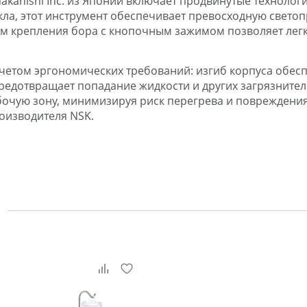
kanishi Inc. из Японии включает продвинутые технолог
ла, этот инструмент обеспечивает превосходную светоп
 крепления бора с кнопочным зажимом позволяет легко 
учетом эргономических требований: изгиб корпуса обе
предотвращает попадание жидкости и других загрязните
очую зону, минимизируя риск перегрева и повреждения
оизводителя NSK.