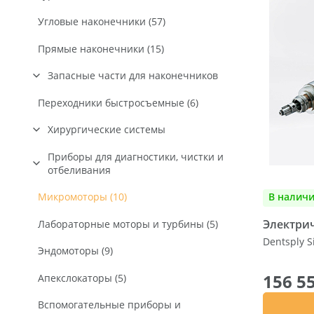
Угловые наконечники (57)
Прямые наконечники (15)
Запасные части для наконечников
Запчасти для прямых наконечников
Переходники быстросъемные (6)
(3)
Хирургические системы
Запчасти для турбинных
наконечников (29)
Физиодиспенсеры (5)
Приборы для диагностики, чистки и
отбеливания
Запчасти для угловых наконечников
Ирригационные шланги (3)
(41)
Скейлеры (11)
В налич
Микромоторы (10)
Ультразвуковая хирургическая
система (2)
Приборы для профессиональной
Электри
Лабораторные моторы и турбины (5)
чистки зубов (12)
Dentsply S
Насадки к VarioSurg (38)
Эндомоторы (9)
Насадки для скейлеров (109)
Аппарат для измерения стабильности
156 5
Апекслокаторы (5)
имплантатов (3)
Вспомогательные приборы и