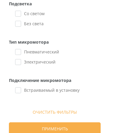
(12)
Пинцеты (2)
Подсветка
Для системы абатментов GM Mini
Щипцы (10)
Со светом
Conical (11)
Без света
Маркировочные кольца (14)
Для системы съемных абатментов
Attachment E (5)
Тип микромотора
Стандартные трансферы и аналоги
Пневматический
(15)
Электрический
Подключение микромотора
Встраиваемый в установку
ОЧИСТИТЬ ФИЛЬТРЫ
ПРИМЕНИТЬ