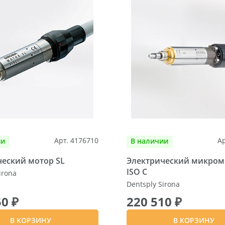
Арт. 4176710
Ар
ии
В наличии
ческий мотор SL
Электрический микром
ISO C
irona
Dentsply Sirona
50 ₽
220 510 ₽
В КОРЗИНУ
В КОРЗИНУ