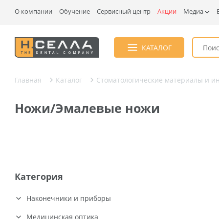
О компании
Обучение
Сервисный центр
Акции
Медиа
КАТАЛОГ
Главная
Каталог
Стоматологические материалы и и
Ножи/Эмалевые ножи
Категория
Наконечники и приборы
Турбинные наконечники (26)
Медицинская оптика