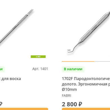
Арт. 1401
ии
В наличии
 для воска
1702F Пародонтологиче
долото. Эргономичная 
Ø10mm
FABRI
₽
2 800 ₽