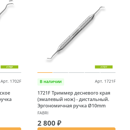
Арт. 1702F
Арт. 1721F
В наличии
ское
1721F Триммер десневого края
ручка
(эмалевый нож) - дистальный.
Эргономичная ручка Ø10mm
FABRI
2 800 ₽