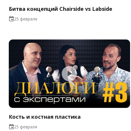
Битва концепций Chairside vs Labside
25 февраля
Кость и костная пластика
25 февраля